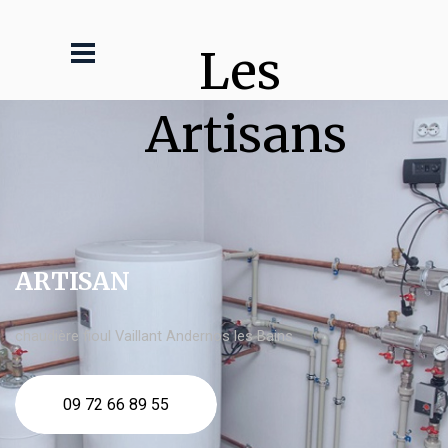
Les 
Artisans
ARTISAN
chaudière fioul Vaillant Andernos les Bains
09 72 66 89 55