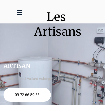
Les 
Artisans
ARTISAN
chaudière fioul Vaillant Aubergenville
09 72 66 89 55