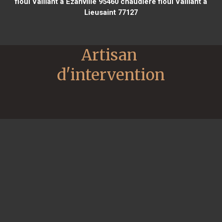
fioul Vaillant à Ézanville 95460
chaudière fioul Vaillant à
Lieusaint 77127
Artisan 
d'intervention