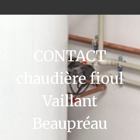
CONTACT
chaudière fioul
Vaillant
Beaupréau