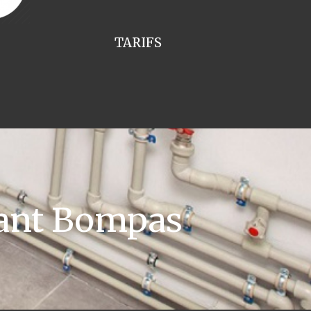
TARIFS
lant Bompas