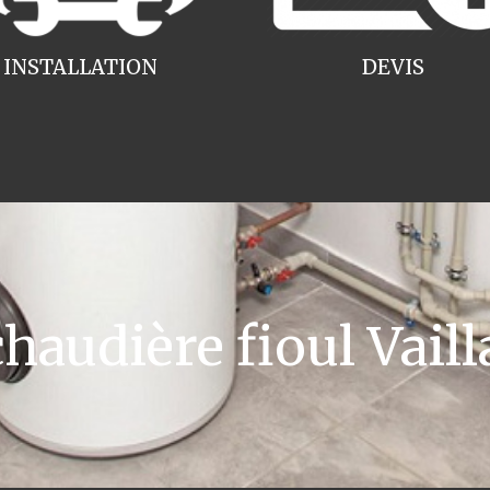
INSTALLATION
DEVIS
audière fioul Vail