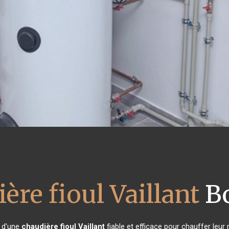
ère fioul Vaillant
B
n d'une
chaudière fioul Vaillant
fiable et efficace pour chauffer leu