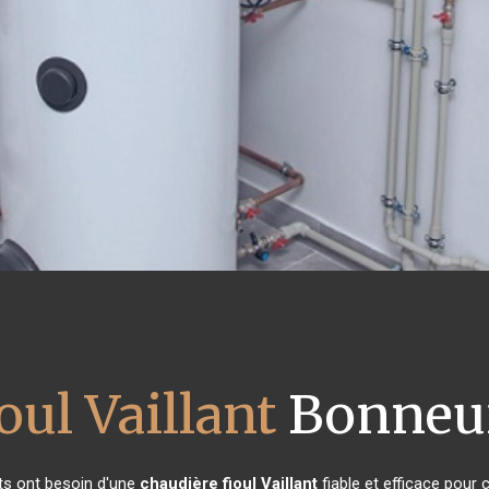
oul Vaillant
Bonneui
nts ont besoin d'une
chaudière fioul Vaillant
fiable et efficace pour 