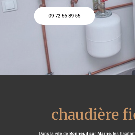
09 72 66 89 55
chaudière fi
Dans la ville de
Bonneuil sur Marne
, les habita