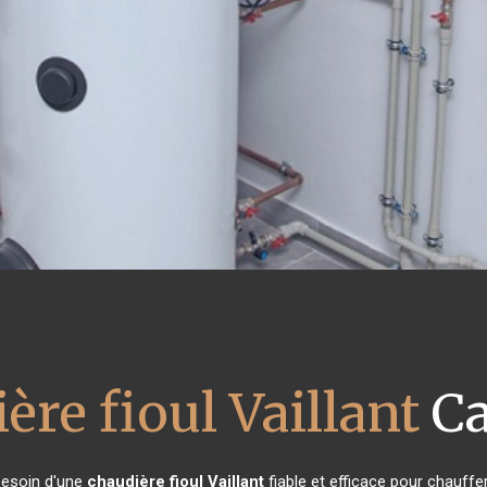
ère fioul Vaillant
Ca
 besoin d'une
chaudière fioul Vaillant
fiable et efficace pour chauffe