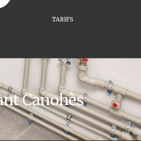
TARIFS
ant Canohès