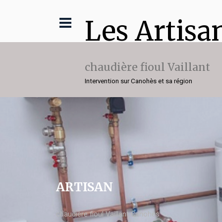
Les Artisa
chaudière fioul Vaillant
Intervention sur Canohès et sa région
ARTISAN
chaudière fioul Vaillant Canohès