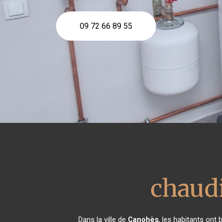
09 72 66 89 55
chaudi
Dans la ville de
Canohès
, les habitants ont