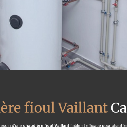
ère fioul Vaillant
Ca
 besoin d'une
chaudière fioul Vaillant
fiable et efficace pour chauffe