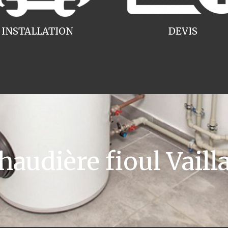
INSTALLATION
DEVIS
udière fioul Vaill