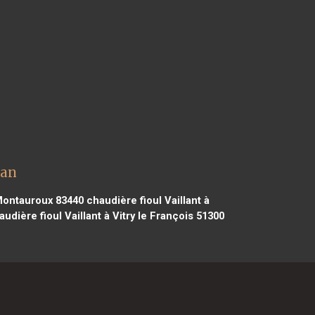
tan
 Montauroux 83440
chaudière fioul Vaillant à
udière fioul Vaillant à Vitry le François 51300