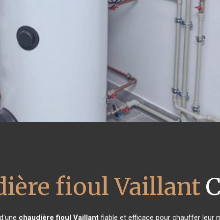
ière fioul Vaillant
C
 d'une
chaudière fioul Vaillant
fiable et efficace pour chauffer leur