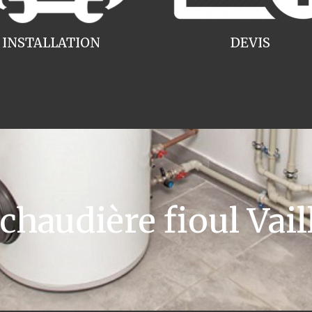
INSTALLATION
DEVIS
audière fioul Vail