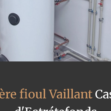
re fioul Vaillant
Ca