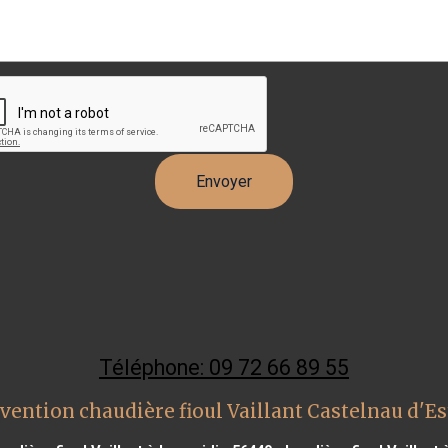
Téléphone: 09 72 66 89 55
vention chaudière fioul Vaillant Castelnau d'E