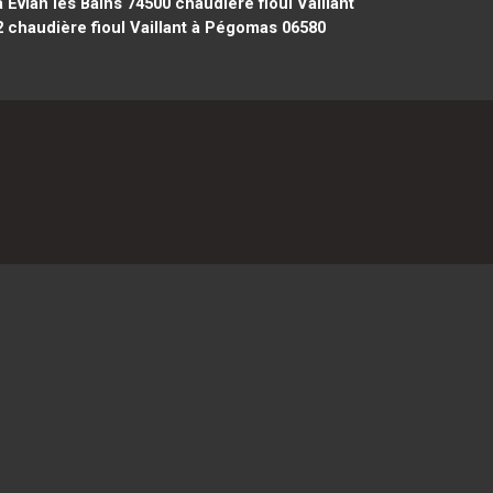
à Évian les Bains 74500
chaudière fioul Vaillant
2
chaudière fioul Vaillant à Pégomas 06580