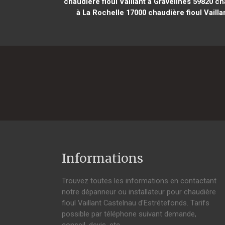
chaudière fioul Vaillant à Gravelines 59820
cha
à La Rochelle 17000
chaudière fioul Vaill
Informations
Trouvez toutes les informations en contactant
notre dépanneur ou installateur pour chaudière
fioul Vaillant Castelnau d'Estrétefonds. Tarifs
possible par téléphone suivant demande,
conseil, devis, etc.