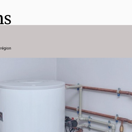
ns
 région