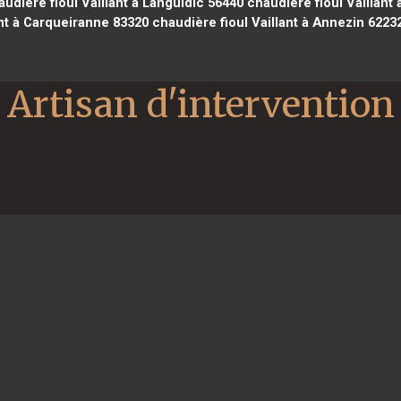
udière fioul Vaillant à Languidic 56440
chaudière fioul Vaillant 
ant à Carqueiranne 83320
chaudière fioul Vaillant à Annezin 6223
Artisan d'intervention