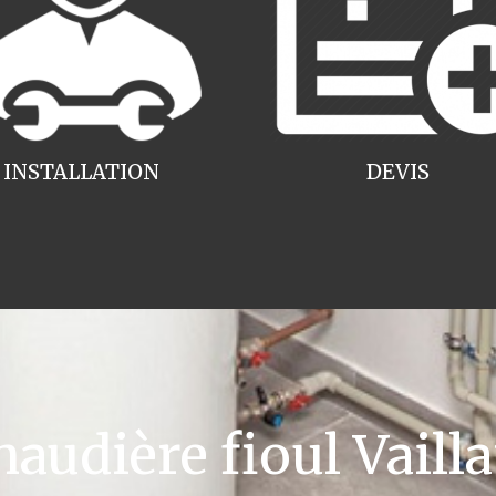
INSTALLATION
DEVIS
udière fioul Vailla