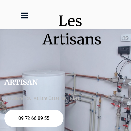
Les 
Artisans
ARTISAN
chaudière fioul Vaillant Castelnau le Lez
09 72 66 89 55