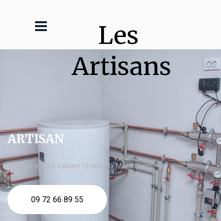
Les 
Artisans
ARTISAN
chaudière fioul Vaillant Chamonix Mont Blanc
09 72 66 89 55