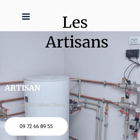
Les 
Artisans
ARTISAN
chaudière fioul Vaillant Champagnole
09 72 66 89 55