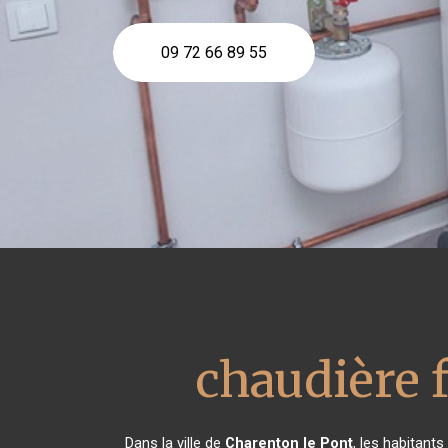
09 72 66 89 55
chaudière f
Dans la ville de
Charenton le Pont
, les habitant