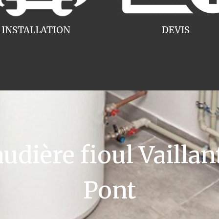
INSTALLATION
DEVIS
ière fioul Vaillan
Pont