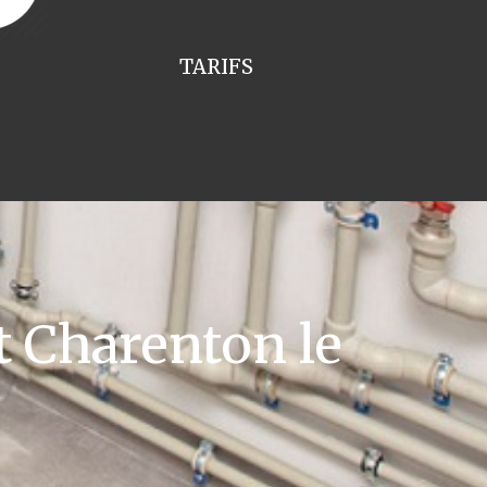
TARIFS
t Charenton le