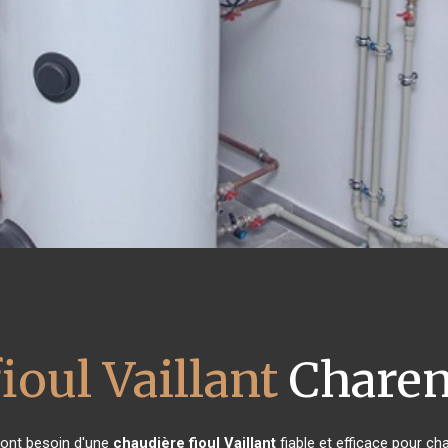
ioul Vaillant
Charen
s ont besoin d'une
chaudière fioul Vaillant
fiable et efficace pour ch