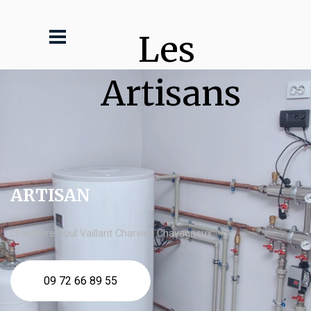
Les 
Artisans
ARTISAN
chaudière fioul Vaillant Charvieu Chavagneux
09 72 66 89 55