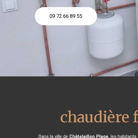
09 72 66 89 55
chaudière f
Dans la ville de
Châtelaillon Plage
, les habitant