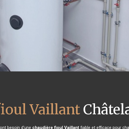
ioul Vaillant
Châtela
s ont besoin d'une
chaudière fioul Vaillant
fiable et efficace pour ch