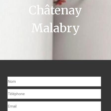
Châtenay
Malabry