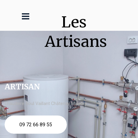
Les 
Artisans
ARTISAN
chaudière fioul Vaillant Châtenay Malabry
09 72 66 89 55