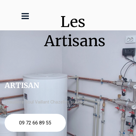
Les 
Artisans
ARTISAN
chaudière fioul Vaillant Chazelles sur Lyon
09 72 66 89 55