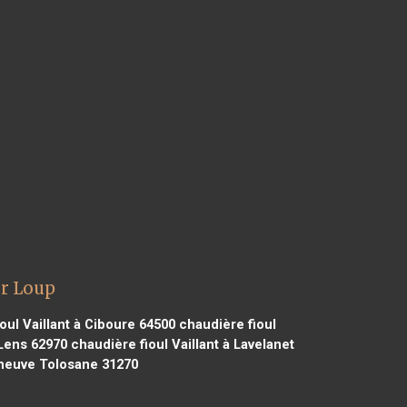
ur Loup
oul Vaillant à Ciboure 64500
chaudière fioul
 Lens 62970
chaudière fioul Vaillant à Lavelanet
leneuve Tolosane 31270