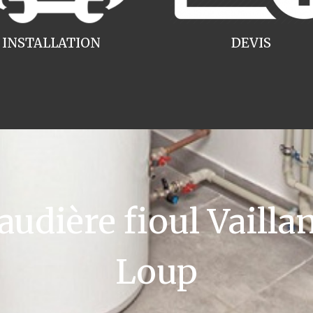
INSTALLATION
DEVIS
dière fioul Vaillant
Loup