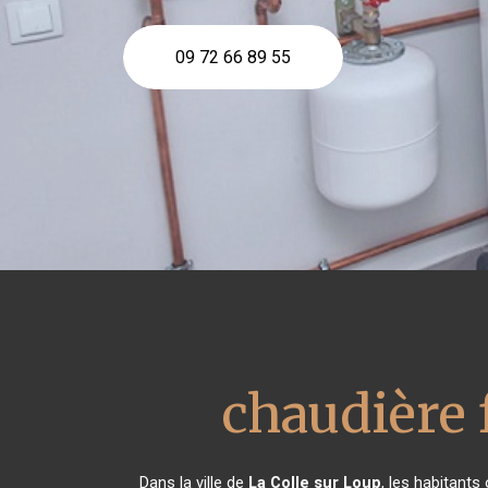
09 72 66 89 55
chaudière f
Dans la ville de
La Colle sur Loup
, les habitants