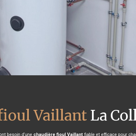
ioul Vaillant
La Col
 ont besoin d'une
chaudière fioul Vaillant
fiable et efficace pour ch