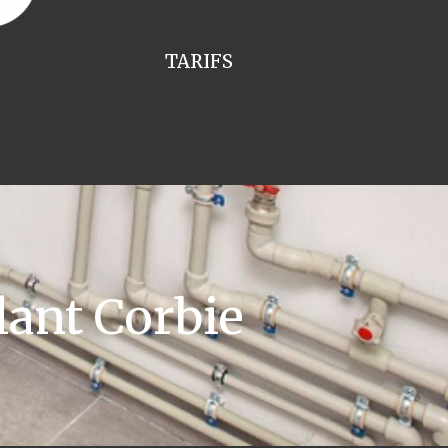
TARIFS
lant Corbie