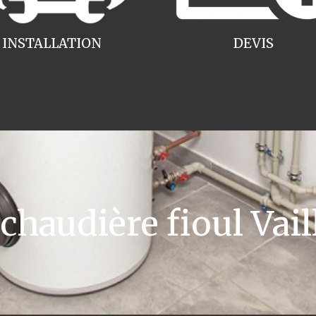
INSTALLATION
DEVIS
audière fioul Vail