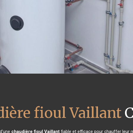
ière fioul Vaillant
C
 d'une
chaudière fioul Vaillant
fiable et efficace pour chauffer leur