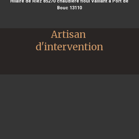
Hilaire de Riez 85270
chaudière fioul Vaillant à Port de
Bouc 13110
Artisan 
d'intervention