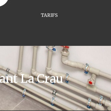
TARIFS
ant La Crau