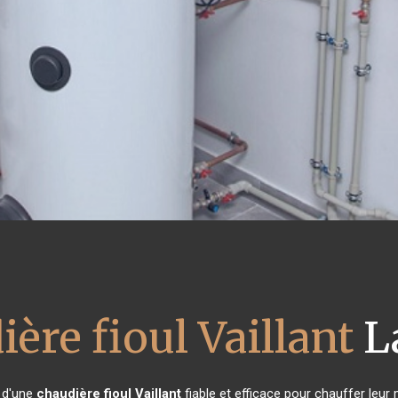
ère fioul Vaillant
L
n d'une
chaudière fioul Vaillant
fiable et efficace pour chauffer leur