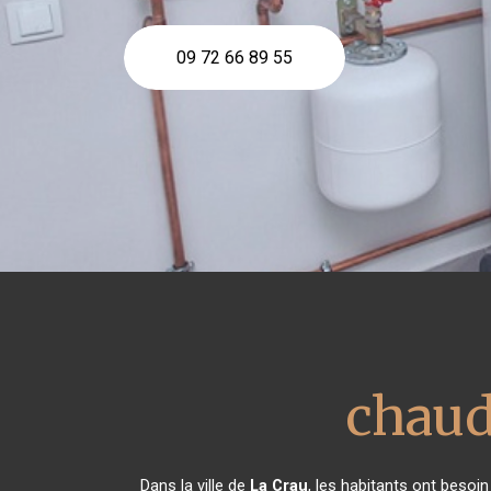
09 72 66 89 55
chaudi
Dans la ville de
La Crau
, les habitants ont besoi