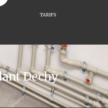
TARIFS
lant Dechy