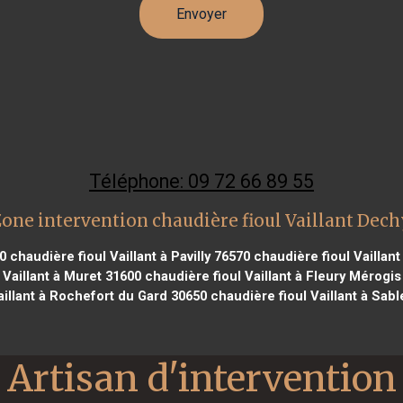
Téléphone: 09 72 66 89 55
one intervention chaudière fioul Vaillant Dec
0
chaudière fioul Vaillant à Pavilly 76570
chaudière fioul Vaillan
 Vaillant à Muret 31600
chaudière fioul Vaillant à Fleury Mérogis
aillant à Rochefort du Gard 30650
chaudière fioul Vaillant à Sab
Artisan d'intervention