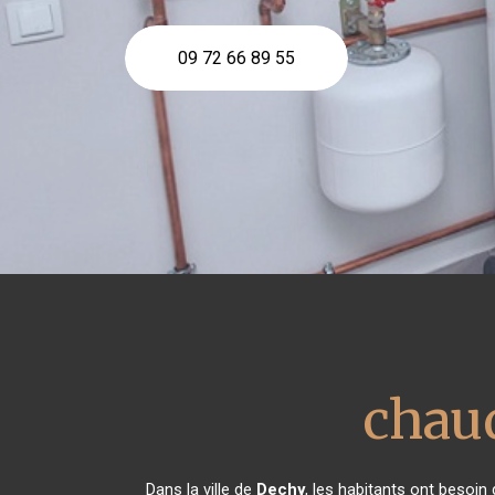
09 72 66 89 55
chaud
Dans la ville de
Dechy
, les habitants ont besoin