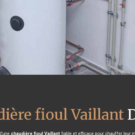
ière fioul Vaillant
D
 d'une
chaudière fioul Vaillant
fiable et efficace pour chauffer leur