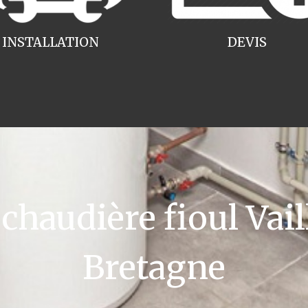
INSTALLATION
DEVIS
audière fioul Vail
Bretagne