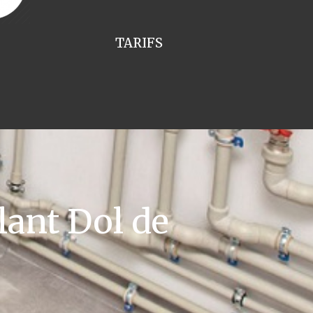
TARIFS
lant Dol de