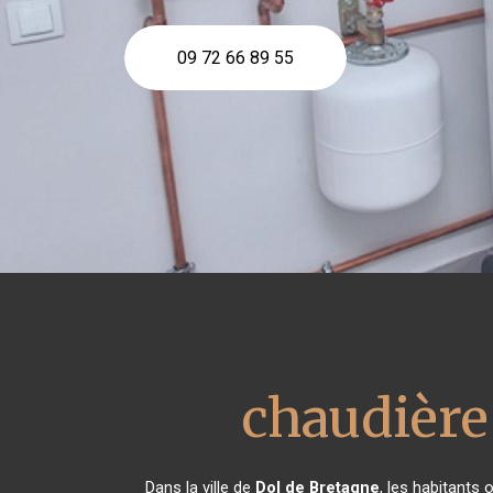
09 72 66 89 55
chaudière 
Dans la ville de
Dol de Bretagne
, les habitants