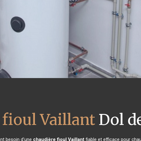
fioul Vaillant
Dol d
 ont besoin d'une
chaudière fioul Vaillant
fiable et efficace pour cha