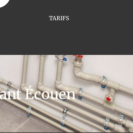
TARIFS
lant Écouen