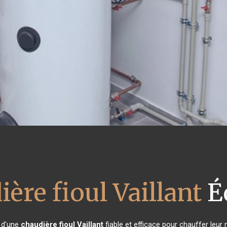
ère fioul Vaillant
É
n d'une
chaudière fioul Vaillant
fiable et efficace pour chauffer leur