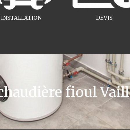
INSTALLATION
DEVIS
audière fioul Vail