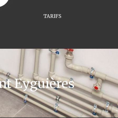
TARIFS
nt Eyguières