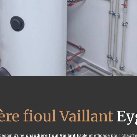
re fioul Vaillant
Ey
 besoin d'une
chaudière fioul Vaillant
fiable et efficace pour chauff