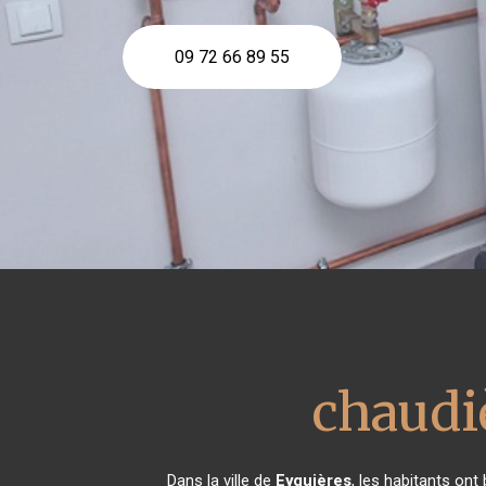
09 72 66 89 55
chaudiè
Dans la ville de
Eyguières
, les habitants ont