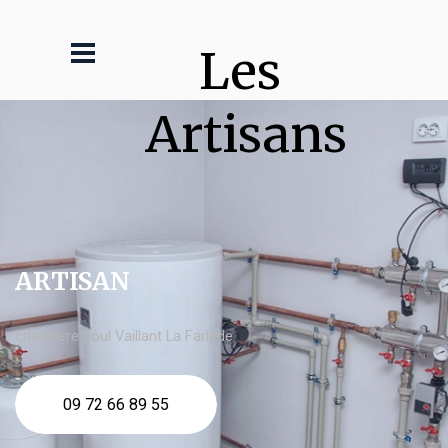
Les 
Artisans
ARTISAN
chaudière fioul Vaillant La Farlède
09 72 66 89 55