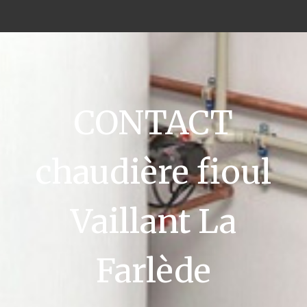
CONTACT
chaudière fioul
Vaillant La
Farlède