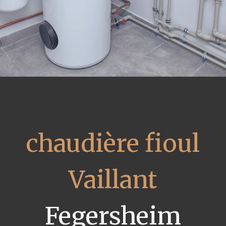
chaudière fioul
Vaillant
Fegersheim