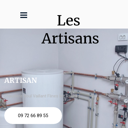
Les 
Artisans
ARTISAN
chaudière fioul Vaillant Flines lez Raches
09 72 66 89 55