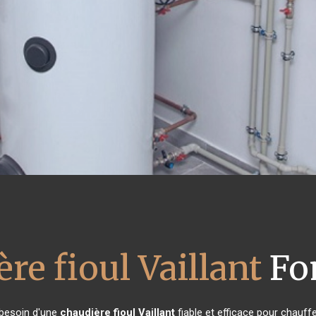
re fioul Vaillant
Fo
 besoin d'une
chaudière fioul Vaillant
fiable et efficace pour chauff