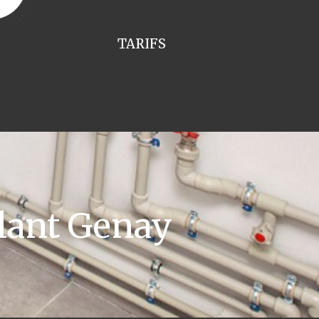
TARIFS
lant Genay