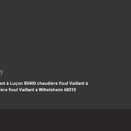
ay
lant à Luçon 85400
chaudière fioul Vaillant à
re fioul Vaillant à Wittelsheim 68310