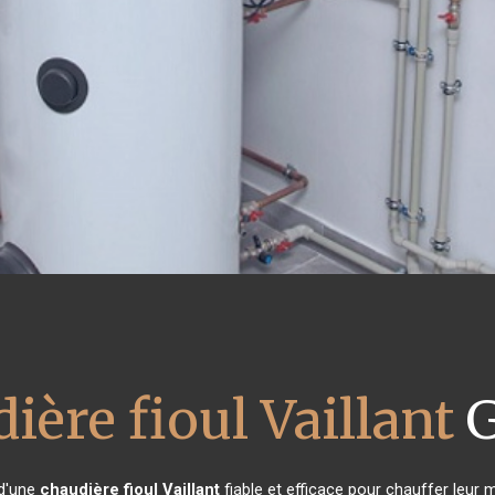
ière fioul Vaillant
G
 d'une
chaudière fioul Vaillant
fiable et efficace pour chauffer leur