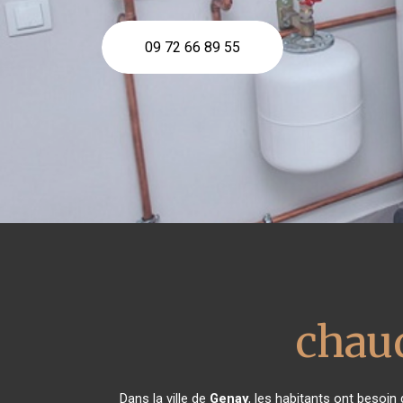
09 72 66 89 55
chaud
Dans la ville de
Genay
, les habitants ont besoin