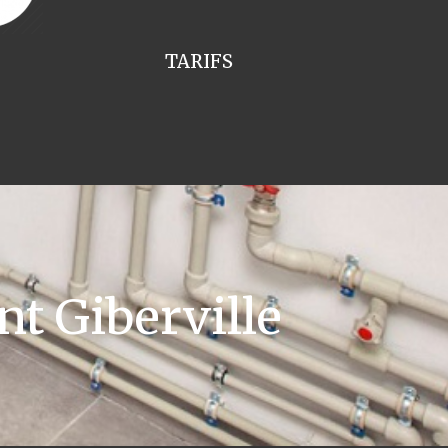
TARIFS
t Giberville