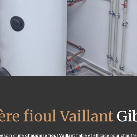
re fioul Vaillant
Gib
 besoin d'une
chaudière fioul Vaillant
fiable et efficace pour chauffe