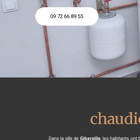
09 72 66 89 55
chaudiè
Dans la ville de
Giberville
, les habitants ont