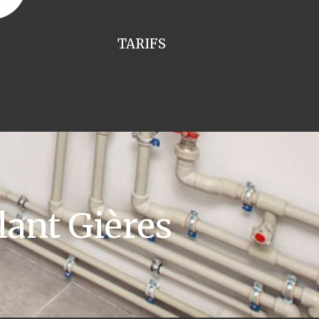
TARIFS
lant Gières