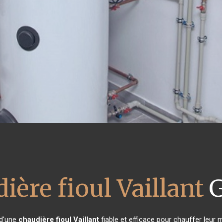
ière fioul Vaillant
G
 d'une
chaudière fioul Vaillant
fiable et efficace pour chauffer leur