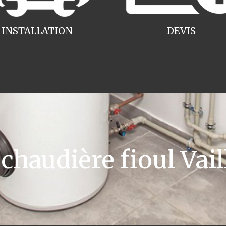
INSTALLATION
DEVIS
audière fioul Vail