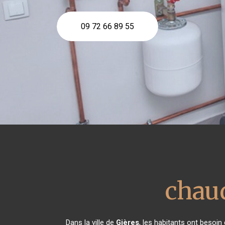
09 72 66 89 55
chaud
Dans la ville de
Gières
, les habitants ont besoin