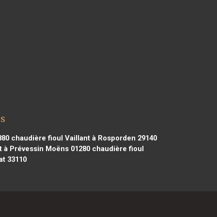
es
880
chaudière fioul Vaillant à Rosporden 29140
nt à Prévessin Moëns 01280
chaudière fioul
at 33110