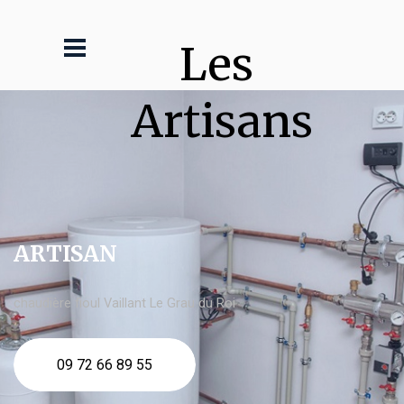
Les 
Artisans
ARTISAN
chaudière fioul Vaillant Le Grau du Roi
09 72 66 89 55