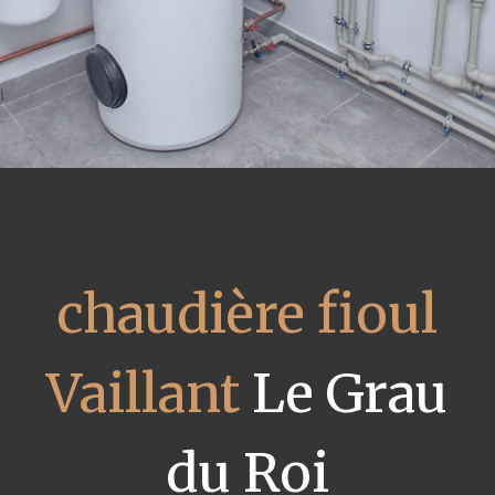
chaudière fioul
Vaillant
Le Grau
du Roi