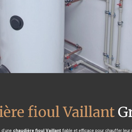
ère fioul Vaillant
Gr
n d'une
chaudière fioul Vaillant
fiable et efficace pour chauffer leu