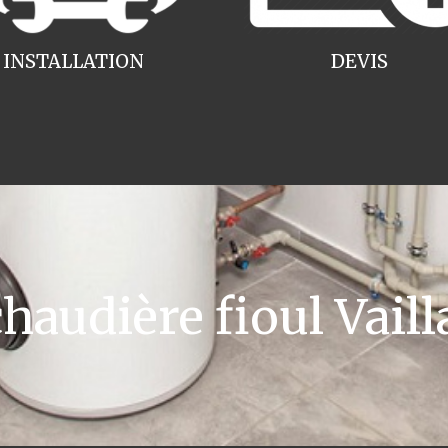
INSTALLATION
DEVIS
audière fioul Vaill