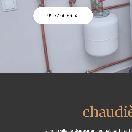
09 72 66 89 55
chaudiè
Dans la ville de
Gueugnon
, les habitants on