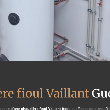
re fioul Vaillant
Gu
t besoin d'une
chaudière fioul Vaillant
fiable et efficace pour chauff