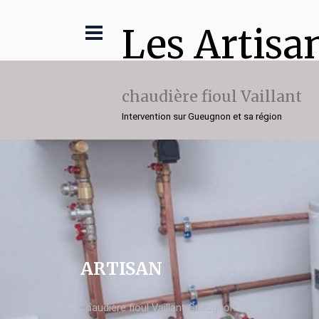
Les Artisa
chaudière fioul Vaillant
Intervention sur Gueugnon et sa région
ARTISAN
chaudière fioul Vaillant Gueugnon