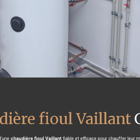
ière fioul Vaillant
G
 d'une
chaudière fioul Vaillant
fiable et efficace pour chauffer leur 