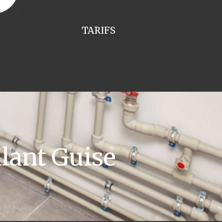
TARIFS
lant Guise