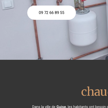
09 72 66 89 55
chaud
Dans la ville de
Guise
, les habitants ont besoin