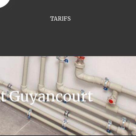
TARIFS
nt Guyancourt