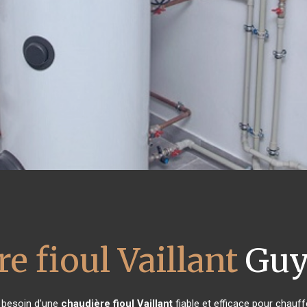
e fioul Vaillant
Guy
t besoin d'une
chaudière fioul Vaillant
fiable et efficace pour chauff