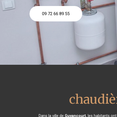
09 72 66 89 55
chaudièr
Dans la ville de
Guyancourt
, les habitants on