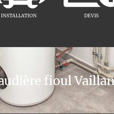
INSTALLATION
DEVIS
dière fioul Vailla