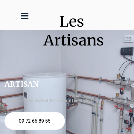
Les 
Artisans
ARTISAN
chaudière fioul Vaillant Illkirch Graffenstaden
09 72 66 89 55