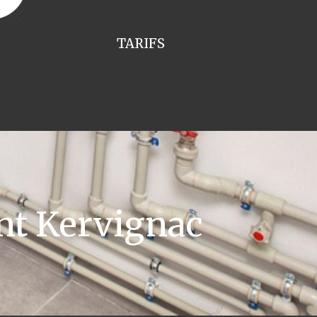
TARIFS
nt Kervignac