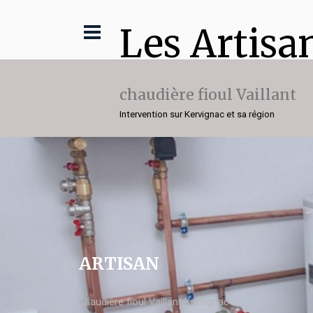
Les Artisa
chaudière fioul Vaillant
Intervention sur Kervignac et sa région
ARTISAN
chaudière fioul Vaillant Kervignac