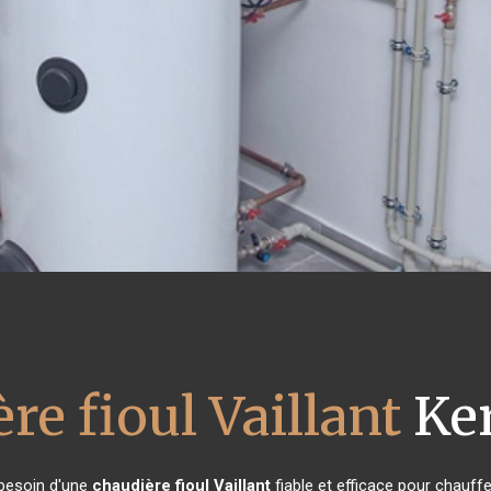
re fioul Vaillant
Ke
 besoin d'une
chaudière fioul Vaillant
fiable et efficace pour chauff