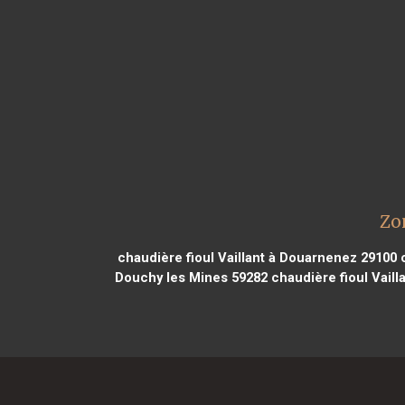
Zo
chaudière fioul Vaillant à Douarnenez 29100
c
Douchy les Mines 59282
chaudière fioul Vaill