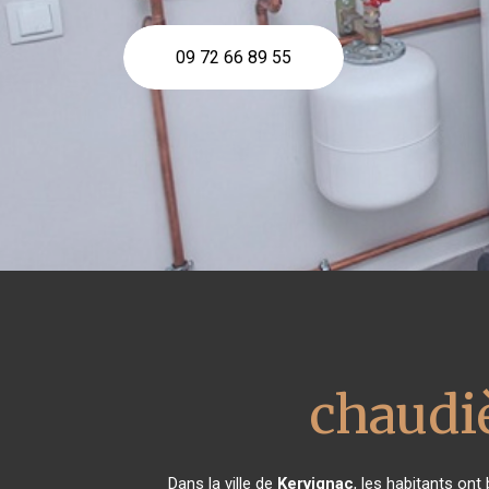
09 72 66 89 55
chaudiè
Dans la ville de
Kervignac
, les habitants ont