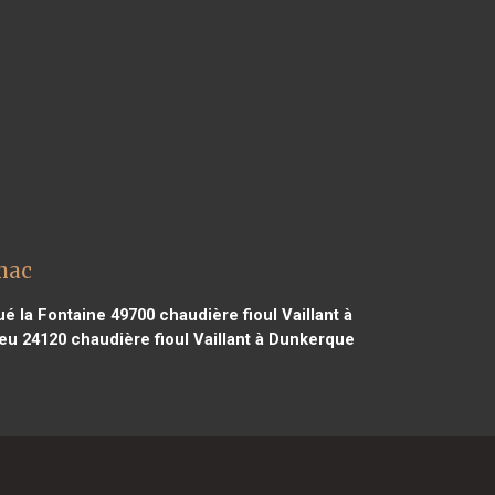
nac
ué la Fontaine 49700
chaudière fioul Vaillant à
ieu 24120
chaudière fioul Vaillant à Dunkerque