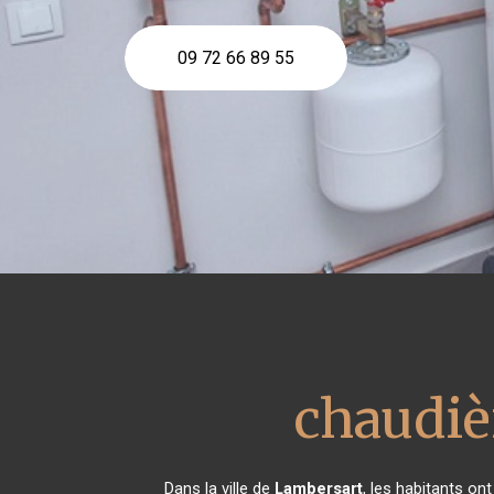
09 72 66 89 55
chaudièr
Dans la ville de
Lambersart
, les habitants on