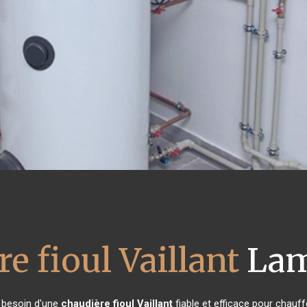
e fioul Vaillant
Lam
t besoin d'une
chaudière fioul Vaillant
fiable et efficace pour chauff