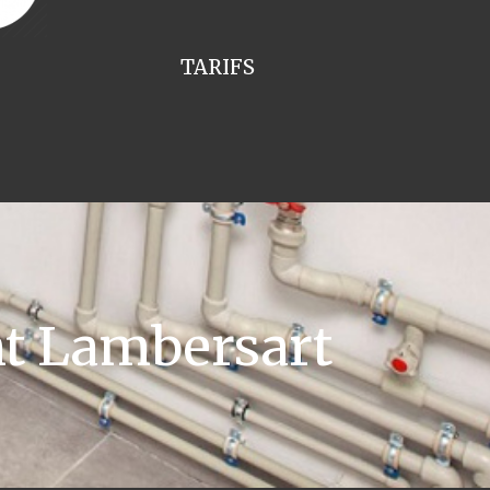
TARIFS
nt Lambersart