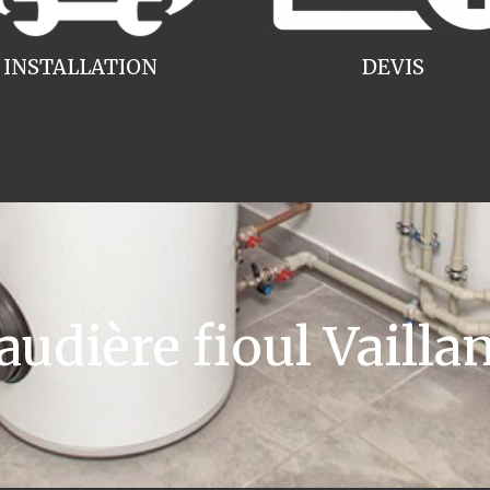
INSTALLATION
DEVIS
dière fioul Vailla