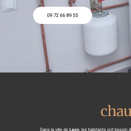
09 72 66 89 55
chau
Dans la ville de
Laon
, les habitants ont besoin 