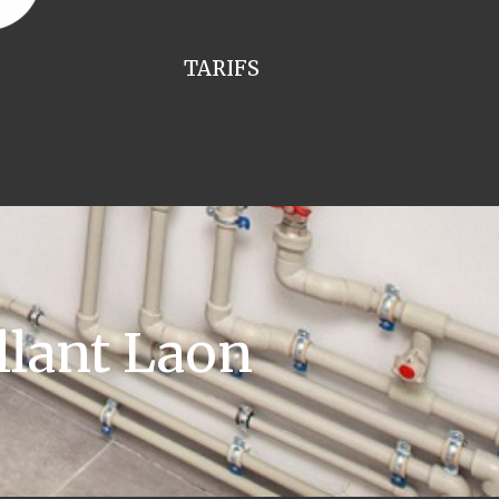
TARIFS
llant Laon