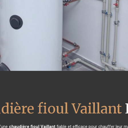
dière fioul Vaillant
d'une
chaudière fioul Vaillant
fiable et efficace pour chauffer leur 