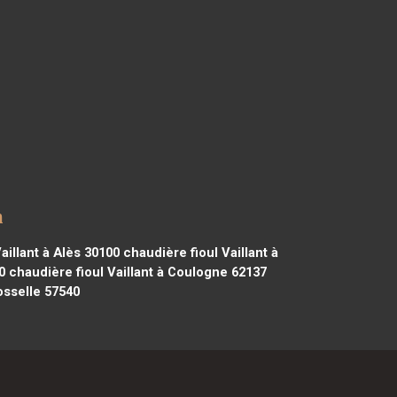
n
aillant à Alès 30100
chaudière fioul Vaillant à
0
chaudière fioul Vaillant à Coulogne 62137
osselle 57540