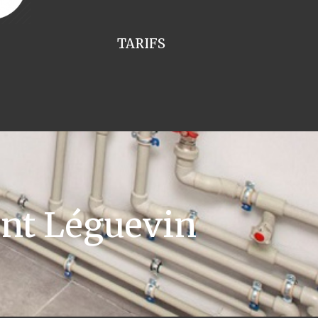
TARIFS
ant Léguevin