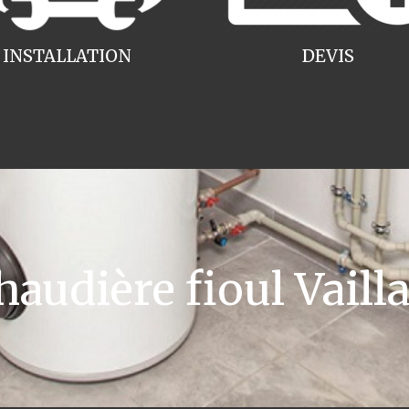
INSTALLATION
DEVIS
udière fioul Vaill