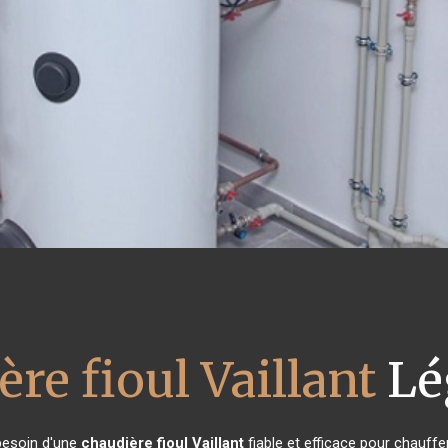
re fioul Vaillant
Lé
 besoin d'une
chaudière fioul Vaillant
fiable et efficace pour chauffe