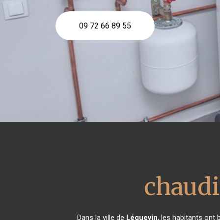
09 72 66 89 55
chaudiè
Dans la ville de
Léguevin
, les habitants ont