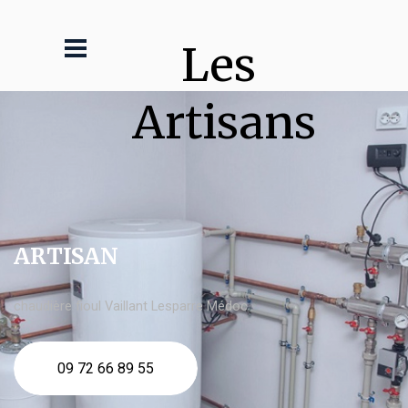
Les 
Artisans
ARTISAN
chaudière fioul Vaillant Lesparre Médoc
09 72 66 89 55