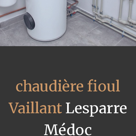
chaudière fioul
Vaillant
Lesparre
Médoc