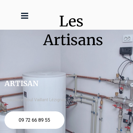
Les 
Artisans
ARTISAN
chaudière fioul Vaillant Lézignan Corbières
09 72 66 89 55