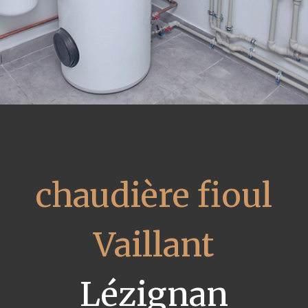
chaudière fioul
Vaillant
Lézignan