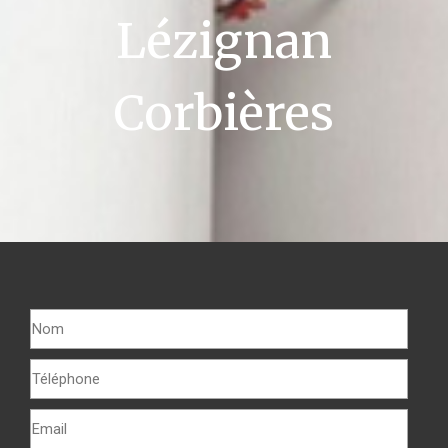
Lézignan
Corbières