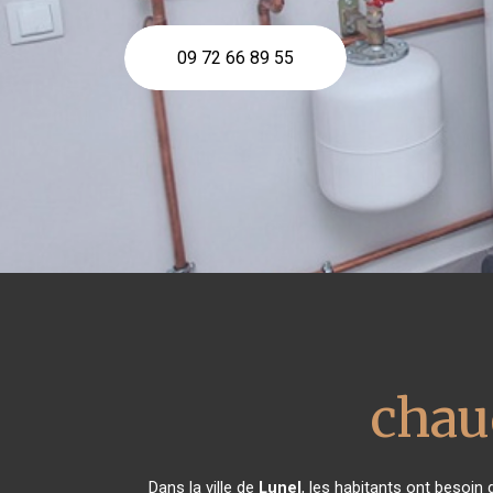
09 72 66 89 55
chaud
Dans la ville de
Lunel
, les habitants ont besoin