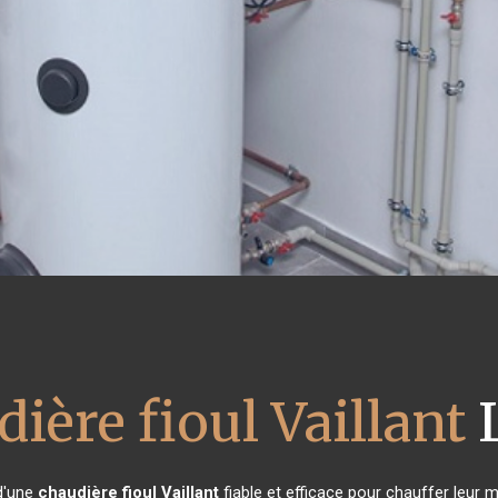
ière fioul Vaillant
L
 d'une
chaudière fioul Vaillant
fiable et efficace pour chauffer leur 