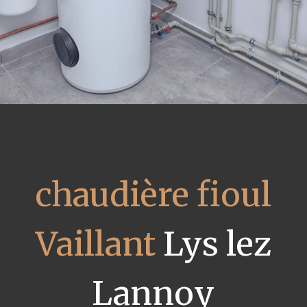
chaudière fioul
Vaillant
Lys lez
Lannoy