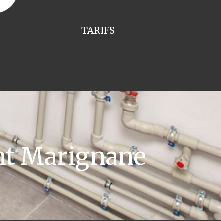
TARIFS
nt Marignane