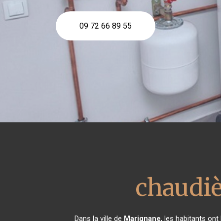
09 72 66 89 55
chaudiè
Dans la ville de
Marignane
, les habitants on