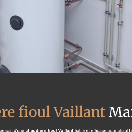
re fioul Vaillant
Mar
t besoin d'une
chaudière fioul Vaillant
fiable et efficace pour chauff