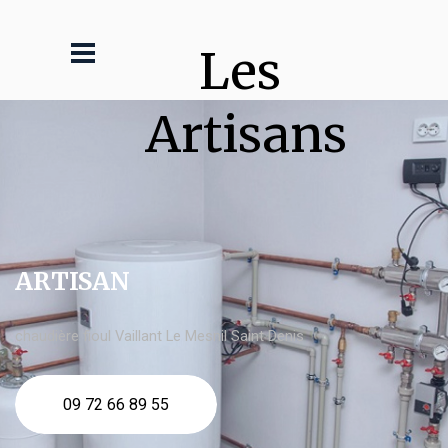
Les 
Artisans
ARTISAN
chaudière fioul Vaillant Le Mesnil Saint Denis
09 72 66 89 55