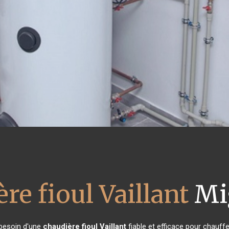
re fioul Vaillant
Mi
 besoin d'une
chaudière fioul Vaillant
fiable et efficace pour chauff