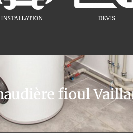
INSTALLATION
DEVIS
udière fioul Vaill