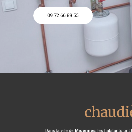
09 72 66 89 55
chaudiè
Dans la ville de
Migennes
, les habitants ont