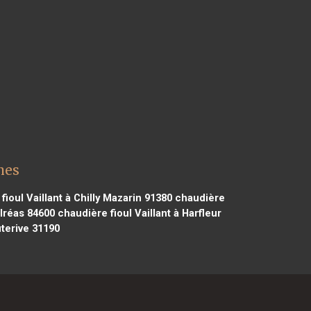
nes
ioul Vaillant à Chilly Mazarin 91380
chaudière
alréas 84600
chaudière fioul Vaillant à Harfleur
uterive 31190